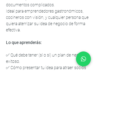
documentos complicados.
Ideal para emprendedores gastronómicos, 
cocineros con visión, y cualquier persona que 
quiera aterrizar su idea de negocio de forma 
efectiva.
Lo que aprenderás:
✅ Qué debe tener (sí o sí) un plan de negocio 
exitoso.
✅ Cómo presentar tu idea para atraer socios 
o inversionistas.
✅ Qué errores evitar al comenzar tu 
emprendimiento.
Show More
Share this event