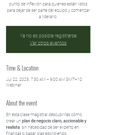
punto de inflexión para quienes están listos
para dejar de ser parte del equipo y comenzar
a liderarlo.
Ya no es posible registrarse
Ver otros eventos
Time & Location
Jul 22, 2025, 7:30 AM – 9:00 AM GMT+10
Webinar
About the event
En esta clase magistral descubrirás cómo 
crear un 
plan de negocio claro, accionable y 
realista
, sin necesidad de ser experto en 
finanzas o pasar días escribiendo 