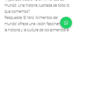
mundo: Una historia ilustrada de todo lo
que comemos?
Respuesta: El libro "Alimentos del
mundo" ofrece una visión fascinante de
la historia y la cultura de los alimentos a
nivel mundial, explorando la forma en
que los alimentos han evolucionado y su
impacto en la sociedad a lo largo del
tiempo.
2. ¿Qué tipo de información puedo
encontrar en este libro?
Respuesta: En el libro encontrarás
información detallada sobre la historia y
origen de diversos alimentos, así como
sus usos culinarios, tradiciones
asociadas y su importancia cultural en