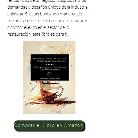
rentabilidad de tu negocio, adaptadas a las
demandas y desafíos únicos de la industria
culinaria. Si estás buscando maneras de
mejorar el rendimiento de tus empleados y
alcanzar el éxito en el sector de la
restauración, este libro es para ti.
Comprar el Libro en Amazon