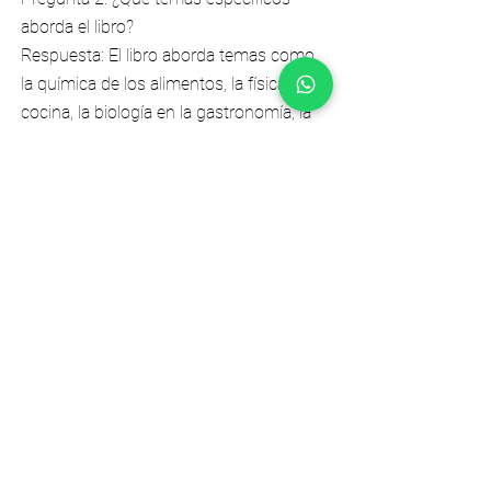
aborda el libro?
Respuesta: El libro aborda temas como
la química de los alimentos, la física de la
cocina, la biología en la gastronomía, la
tecnología culinaria y la nutrición desde
una perspectiva científica.
Pregunta 3: ¿Quién es el autor del libro
"Ciencia y Cocina: Gastronomía científica,
ciencia en la cocina"?
Respuesta: El libro fue escrito por Harold
McGee, un autor y químico conocido por
su trabajo en el campo de la
gastronomía molecular y la difusión de la
ciencia en la cocina.
Pregunta 4: ¿Qué tipo de lector podría