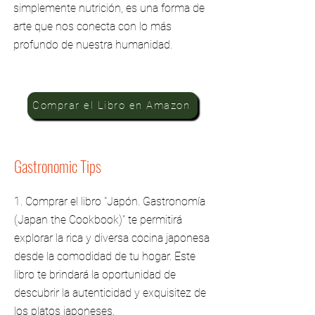
simplemente nutrición, es una forma de
arte que nos conecta con lo más
profundo de nuestra humanidad.
Comprar el Libro en Amazon
Gastronomic Tips
1. Comprar el libro "Japón. Gastronomía
(Japan the Cookbook)" te permitirá
explorar la rica y diversa cocina japonesa
desde la comodidad de tu hogar. Este
libro te brindará la oportunidad de
descubrir la autenticidad y exquisitez de
los platos japoneses.