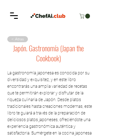
< Atras
Japón. Gastronomía (Japan the
Cookbook)
La gastronomía japonesa es conocida por su
diversidad y exquisitez, y en este libro
encontrarás una amplia variedad de recetas
que te permitirán explorar y disfrutar de la
riqueza culinaria de Japón. Desde platos
tradicionales hasta creaciones modernas, este
libro te guiará a través de la preparación de
deliciosos platos japoneses, ofreciéndote una
experiencia gastronómica auténtica y
satisfactoria. Sumérgete en la cocina japonesa