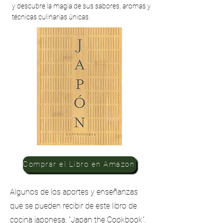
y descubre la magia de sus sabores, aromas y
técnicas culinarias únicas.
Comprar el Libro en Amazon
Algunos de los aportes y enseñanzas
que se pueden recibir de este libro de
cocina japonesa, "Japan the Cookbook",