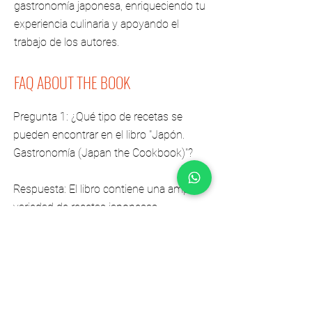
gastronomía japonesa, enriqueciendo tu
experiencia culinaria y apoyando el
trabajo de los autores.
FAQ ABOUT THE BOOK
Pregunta 1: ¿Qué tipo de recetas se
pueden encontrar en el libro "Japón.
Gastronomía (Japan the Cookbook)"?
Respuesta: El libro contiene una amplia
variedad de recetas japonesas
tradicionales, que van desde platos de
arroz, sopas, sushi, sashimi, tempura,
hasta postres japoneses.
Pregunta 2: ¿El libro incluye información