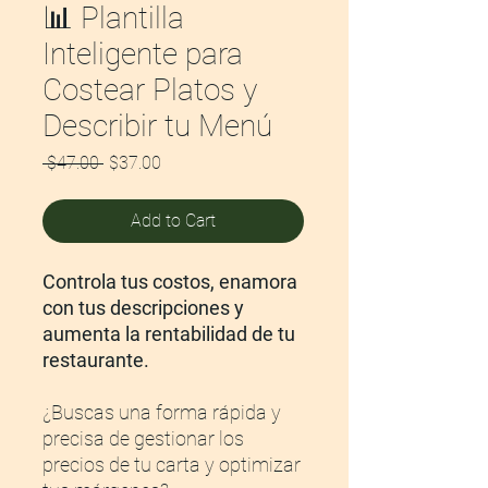
📊 Plantilla
Inteligente para
Costear Platos y
Describir tu Menú
Regular
Sale
 $47.00 
$37.00
Price
Price
Add to Cart
Controla tus costos, enamora
con tus descripciones y
aumenta la rentabilidad de tu
restaurante.
¿Buscas una forma rápida y
precisa de gestionar los
precios de tu carta y optimizar