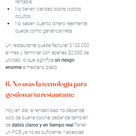
rentable.
No tienen claridad sobre costos 
ocultos.
No saben cuánto dinero realmente 
queda como ganancia neta.
Un restaurante puede facturar $100,000 
al mes y terminar con apenas $2,000 de 
utilidad, lo que significa 
un riesgo 
enorme
 a mediano plazo.
6. No usas la tecnología para 
gestionar tu restaurante
Hoy en día, la rentabilidad no depende 
solo de buena cocina: depende también 
de 
datos claros y en tiempo real
.Tener 
un POS ya no es suficiente. Necesitas 