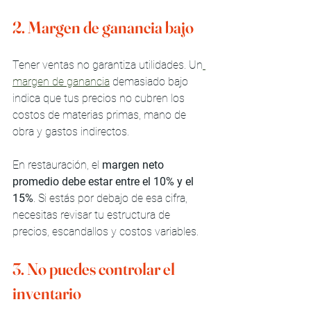
2. Margen de ganancia bajo
Tener ventas no garantiza utilidades. Un
margen de ganancia
 demasiado bajo 
indica que tus precios no cubren los 
costos de materias primas, mano de 
obra y gastos indirectos.
En restauración, el 
margen neto 
promedio debe estar entre el 10% y el 
15%
. Si estás por debajo de esa cifra, 
necesitas revisar tu estructura de 
precios, escandallos y costos variables.
3. No puedes controlar el 
inventario