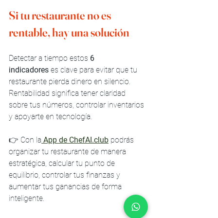
Si tu restaurante no es 
rentable, hay una solución
Detectar a tiempo estos 
6 
indicadores
 es clave para evitar que tu 
restaurante pierda dinero en silencio. 
Rentabilidad significa tener claridad 
sobre tus números, controlar inventarios 
y apoyarte en tecnología.
👉 Con la
App de ChefAI.club
 podrás 
organizar tu restaurante de manera 
estratégica, calcular tu punto de 
equilibrio, controlar tus finanzas y 
aumentar tus ganancias de forma 
inteligente.