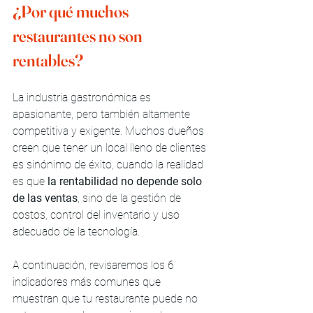
¿Por qué muchos 
restaurantes no son 
rentables?
La industria gastronómica es 
apasionante, pero también altamente 
competitiva y exigente. Muchos dueños 
creen que tener un local lleno de clientes 
es sinónimo de éxito, cuando la realidad 
es que 
la rentabilidad no depende solo 
de las ventas
, sino de la gestión de 
costos, control del inventario y uso 
adecuado de la tecnología.
A continuación, revisaremos los 6 
indicadores más comunes que 
muestran que tu restaurante puede no 