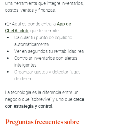
una herramienta que integre inventarios, 
costos, ventas y finanzas.
👉 Aquí es donde entra la
App de 
ChefAI.club
, que te permite:
Calcular tu punto de equilibrio 
automáticamente.
Ver en segundos tu rentabilidad real.
Controlar inventarios con alertas 
inteligentes.
Organizar gastos y detectar fugas 
de dinero.
La tecnología es la diferencia entre un 
negocio que “sobrevive” y uno que 
crece 
con estrategia y control
.
Preguntas frecuentes sobre 