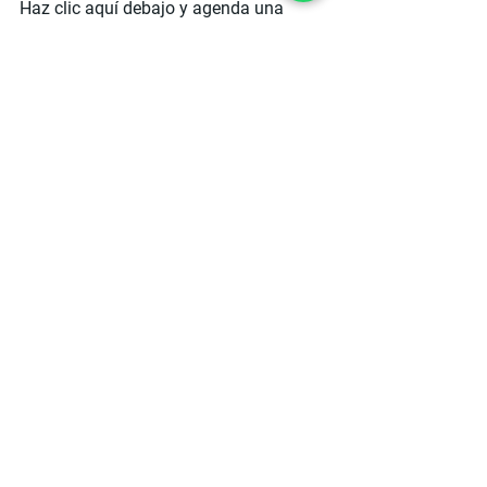
Haz clic aquí debajo y agenda una 
demo gratuita para transformar la 
rentabilidad de tu restaurante hoy 
mismo.
Ver todo
Entradas recientes