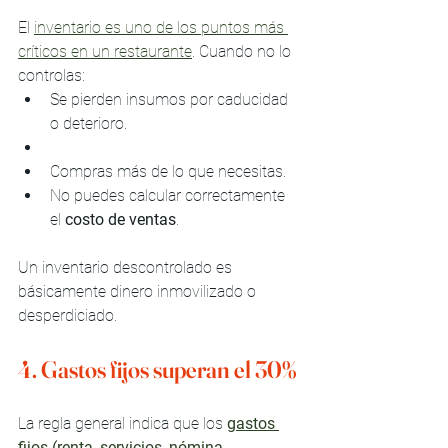
El 
inventario es uno de los puntos más 
críticos en un restaurante
. Cuando no lo 
controlas:
Se pierden insumos por caducidad 
o deterioro.
Compras más de lo que necesitas.
No puedes calcular correctamente 
el 
costo de ventas
.
Un inventario descontrolado es 
básicamente dinero inmovilizado o 
desperdiciado.
4. Gastos fijos superan el 30%
La regla general indica que los 
gastos 
fijos (renta, servicios, nómina 