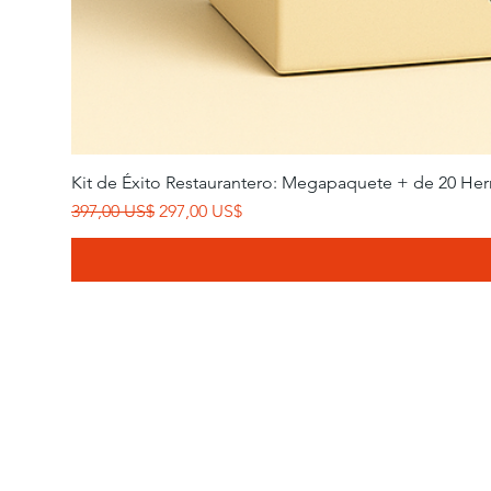
Kit de Éxito Restaurantero: Megapaquete + de 20 Her
Precio
Precio de oferta
397,00 US$
297,00 US$