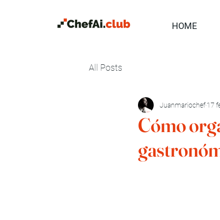
HOME
All Posts
Juanmariochef
17 f
Cómo organ
gastronómi