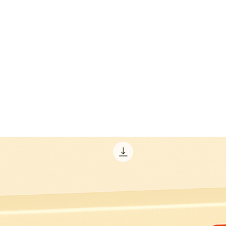
GUÍA práctica para
Guía:
emprendedores: Cómo dejar de
adecu
depender de referidos y asegurar
ventas todos los días en tu
emprendimiento gastronómico