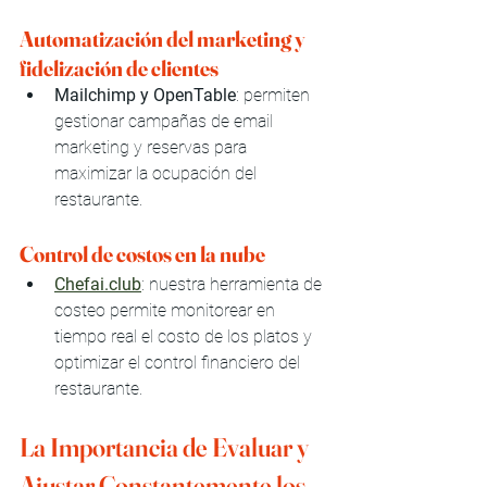
Automatización del marketing y 
fidelización de clientes
Mailchimp y OpenTable
: permiten 
gestionar campañas de email 
marketing y reservas para 
maximizar la ocupación del 
restaurante.
Control de costos en la nube
Chefai.club
: nuestra herramienta de 
costeo permite monitorear en 
tiempo real el costo de los platos y 
optimizar el control financiero del 
restaurante.
La Importancia de Evaluar y 
Ajustar Constantemente los 