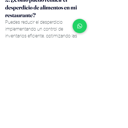
desperdicio de alimentos en mi 
restaurante?
Puedes reducir el desperdicio 
implementando un control de 
inventarios eficiente, optimizando las 
porciones y capacitando a tu equipo en 
el uso adecuado de ingredientes.
3. ¿Qué herramientas pueden 
ayudar a controlar los gastos 
operativos de un restaurante?
Existen múltiples herramientas como 
software de gestión (Toast, Square for 
Restaurants), plataformas de inventario 
(MarketMan, BlueCart) y herramientas 
de costeo como 
Chefai.club
.