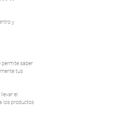
ntro y 
e permite saber 
amente tus 
levar el 
a los productos 