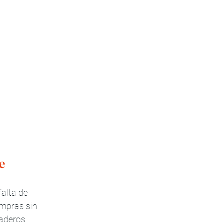
e
alta de 
ompras sin 
daderos 