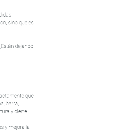
didas 
ón, sino que es 
 ¿Están dejando 
xactamente qué 
, barra, 
ura y cierre.
s y mejora la 