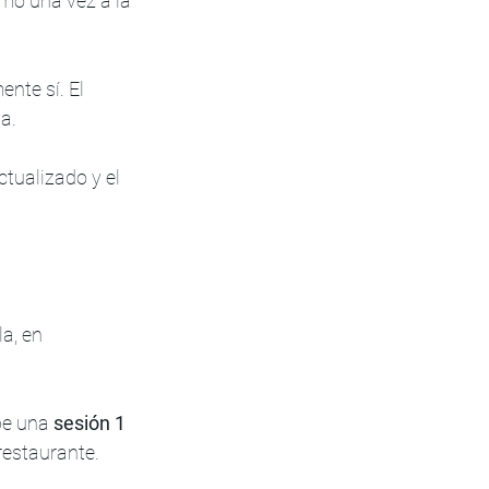
mo una vez a la 
ente sí. El 
a.
tualizado y el 
a, en 
be una 
sesión 1 
 restaurante.