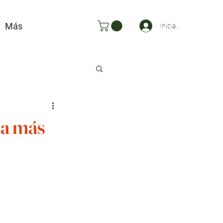
Más
Iniciar sesión
ra más