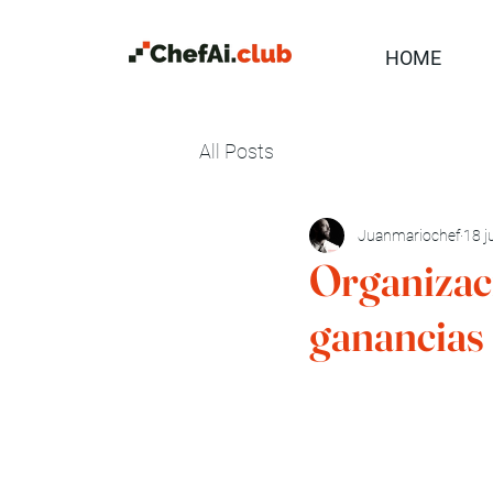
HOME
All Posts
Juanmariochef
18 j
Organizaci
ganancias