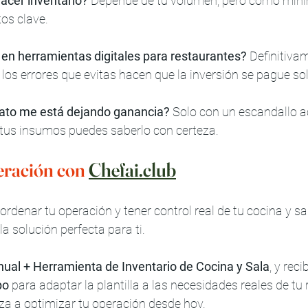
acer inventario?
 Depende de tu volumen, pero como míni
os clave.
r en herramientas digitales para restaurantes?
 Definitivam
los errores que evitas hacen que la inversión se pague sol
lato me está dejando ganancia?
 Solo con un escandallo ac
 tus insumos puedes saberlo con certeza.
eración con 
Chefai.club
rdenar tu operación y tener control real de tu cocina y sal
a solución perfecta para ti.
ual + Herramienta de Inventario de Cocina y Sala
, y reci
po
 para adaptar la plantilla a las necesidades reales de tu
za a optimizar tu operación desde hoy. 