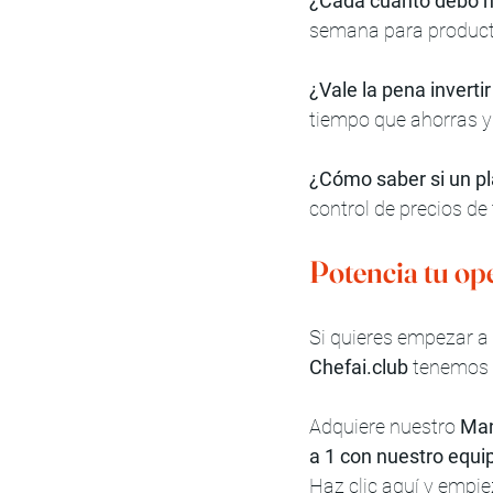
¿Cada cuánto debo h
semana para product
¿Vale la pena inverti
tiempo que ahorras y 
¿Cómo saber si un p
control de precios de
Potencia tu op
Si quieres empezar a o
Chefai.club
 tenemos l
Adquiere nuestro 
Man
a 1 con nuestro equi
Haz clic aquí y empie