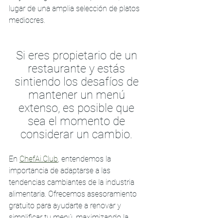
lugar de una amplia selección de platos 
mediocres.
Si eres propietario de un 
restaurante y estás 
sintiendo los desafíos de 
mantener un menú 
extenso, es posible que 
sea el momento de 
considerar un cambio. 
En 
ChefAi.Club
, entendemos la 
importancia de adaptarse a las 
tendencias cambiantes de la industria 
alimentaria. Ofrecemos asesoramiento 
gratuito para ayudarte a renovar y 
simplificar tu menú, maximizando la 