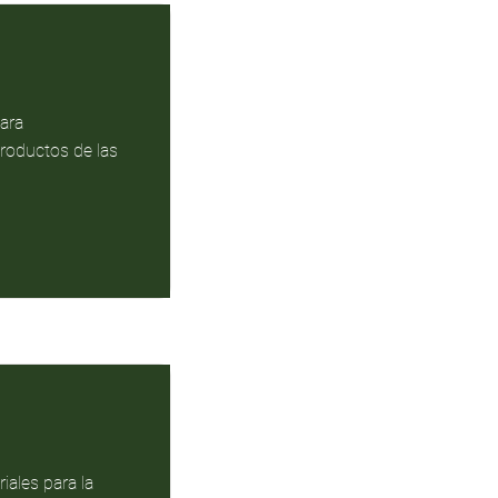
ara
roductos de las
iales para la