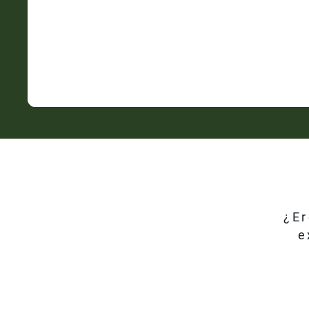
¿Er
e