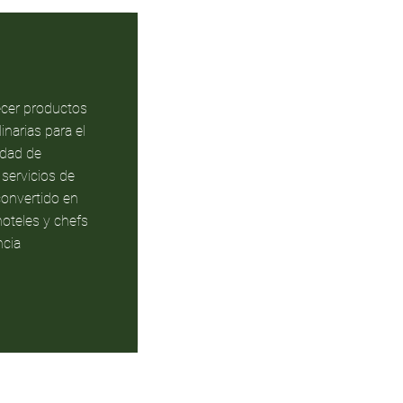
ecer productos
inarias para el
edad de
servicios de
convertido en
hoteles y chefs
ncia