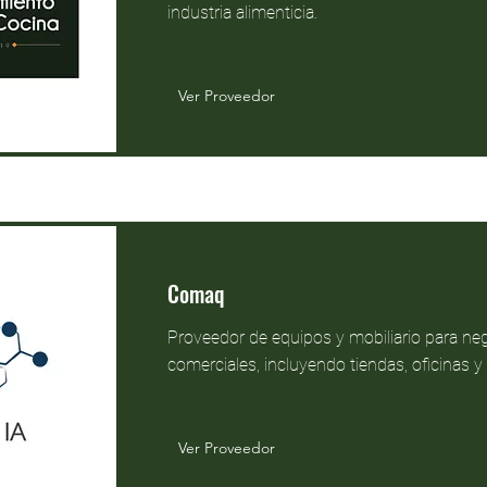
industria alimenticia.
Ver Proveedor
Comaq
Proveedor de equipos y mobiliario para ne
comerciales, incluyendo tiendas, oficinas 
Ver Proveedor