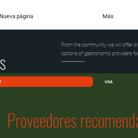
Nueva página
Más
From the community we will offer di
es
options of gastronomic providers fo
USA
Proveedores recomend