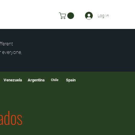
Log In
fferent
r everyone,
Venezuela
Argentina
Spain
Chile
ados