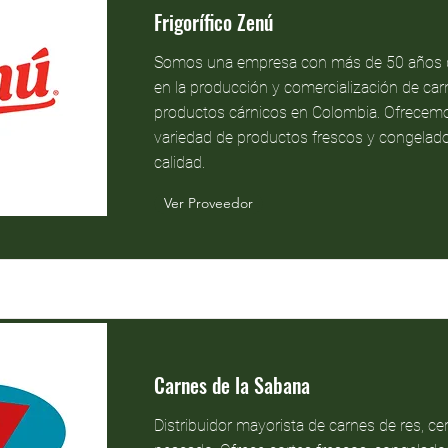
Frigorífico Zenú
Somos una empresa con más de 50 años d
en la producción y comercialización de car
productos cárnicos en Colombia. Ofrecem
variedad de productos frescos y congelado
calidad.
Ver Proveedor
Carnes de la Sabana
Distribuidor mayorista de carnes de res, cer