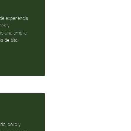
e experiencia
nes y
os una amplia
s de alta
do, pollo y