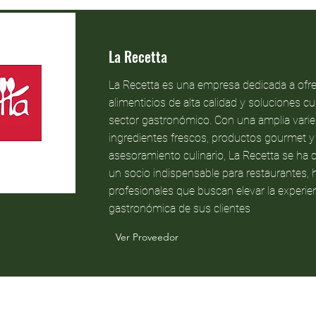
La Recetta
La Recetta es una empresa dedicada a ofr
alimenticios de alta calidad y soluciones cul
sector gastronómico. Con una amplia vari
ingredientes frescos, productos gourmet y 
asesoramiento culinario, La Recetta se ha 
un socio indispensable para restaurantes, 
profesionales que buscan elevar la experie
gastronómica de sus clientes
Ver Proveedor