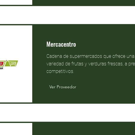
Mercacentro
Cadena de supermercados que ofrece una
variedad de frutas y verduras frescas, a pr
competitivos.
Ver Proveedor