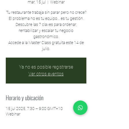
mar, 15 jul
  |  
Webinar
Tu restaurante trabaja sin parar pero no crece?
El problema no es tu equipo… es tu gestión.
Descubre las 7 claves para ordenar,
rentabilizar y escalar tu negocio
gastronómico.
Accede a la Master Class gratuita este 14 de
julio.
Ya no es posible registrarse
Ver otros eventos
Horario y ubicación
15 jul 2025, 7:30 – 9:00 GMT+10
Webinar