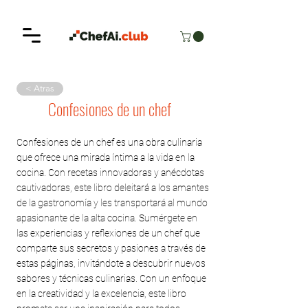
< Atras
Confesiones de un chef
Confesiones de un chef es una obra culinaria
que ofrece una mirada íntima a la vida en la
cocina. Con recetas innovadoras y anécdotas
cautivadoras, este libro deleitará a los amantes
de la gastronomía y les transportará al mundo
apasionante de la alta cocina. Sumérgete en
las experiencias y reflexiones de un chef que
comparte sus secretos y pasiones a través de
estas páginas, invitándote a descubrir nuevos
sabores y técnicas culinarias. Con un enfoque
en la creatividad y la excelencia, este libro