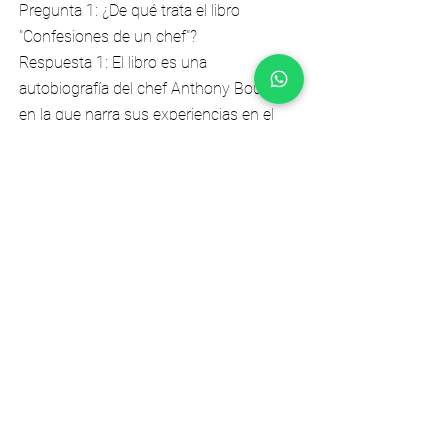
Pregunta 1: ¿De qué trata el libro
"Confesiones de un chef"?
Respuesta 1: El libro es una
autobiografía del chef Anthony Bourdain
en la que narra sus experiencias en el
mundo de la alta cocina y su visión
cruda y honesta sobre la industria
gastronómica.
Pregunta 2: ¿Qué hace que este libro sea
diferente de otros libros de cocina?
Respuesta 2: A diferencia de otros libros
de cocina, "Confesiones de un chef" no
se centra tanto en recetas y técnicas
culinarias, sino que explora las
experiencias personales y profesionales
del autor en la industria de la