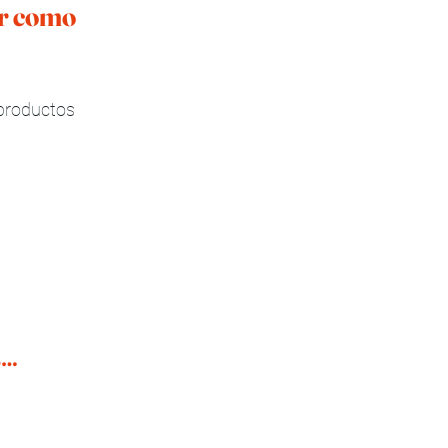
r como 
productos 
gs…