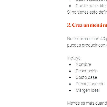
Qué te hace dife
Si no tienes esto defi
2. Crea un menú m
No empieces con 40 p
puedas producir con 
Incluye:
Nombre
Descripción
Costo base
Precio sugerido
Margen ideal
Menos es más cuand