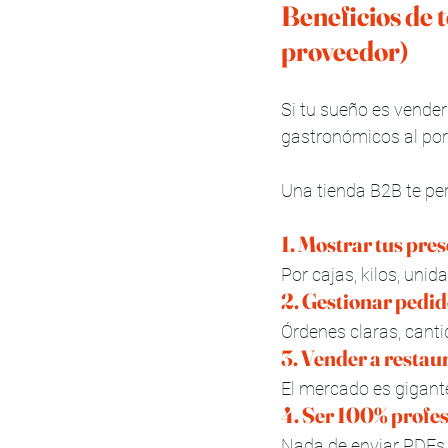
Beneficios de 
proveedor)
Si tu sueño es vende
gastronómicos al po
Una tienda B2B te pe
1. Mostrar tus pre
Por cajas, kilos, uni
2. Gestionar pedid
Órdenes claras, canti
3. Vender a restau
El mercado es gigant
4. Ser 100% profes
Nada de enviar PDFs 