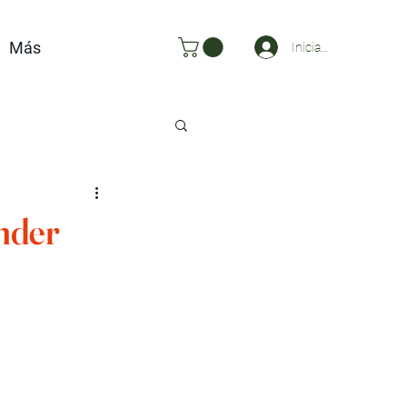
Más
Iniciar sesión
ender