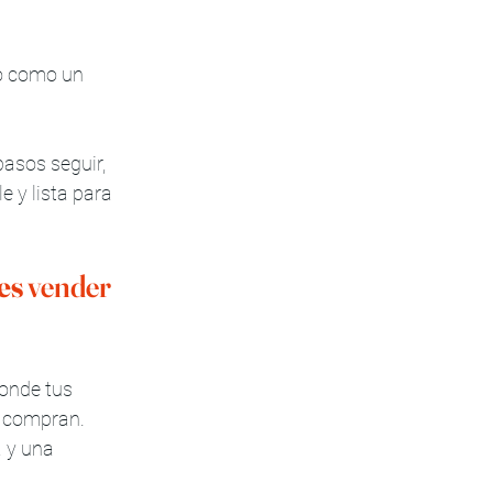
o como un 
pasos seguir, 
 y lista para 
es 
vender 
donde tus 
e compran.
a y una 