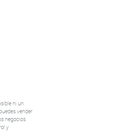
ible ni un 
 puedes vender 
os negocios 
ol y 