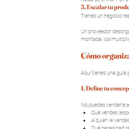
5. Escalar tu prod
Tienes un negocio rea
Un proveedor desorgan
montada, los multipli
Cómo organizar
Aquí tienes una guía 
1. Define tu conce
No puedes venderle a 
Qué vendes (espe
A quién le vendes
Qué necesidad r