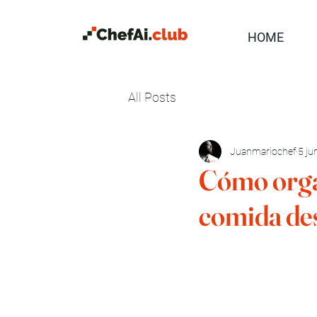
HOME
All Posts
Juanmariochef
5 ju
Cómo organ
comida de