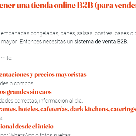
tener una tienda online B2B (para vende
r empanadas congeladas, panes, salsas, postres, bases o 
r mayor…Entonces necesitas un 
sistema de venta B2B
.
rmite:
sentaciones y precios mayoristas
dades o combos.
os grandes sin caos
dades correctas, información al día.
rantes, hoteles, cafeterías, dark kitchens, caterin
e.
ional desde el inicio
por WhatsApp o fotos sueltas.