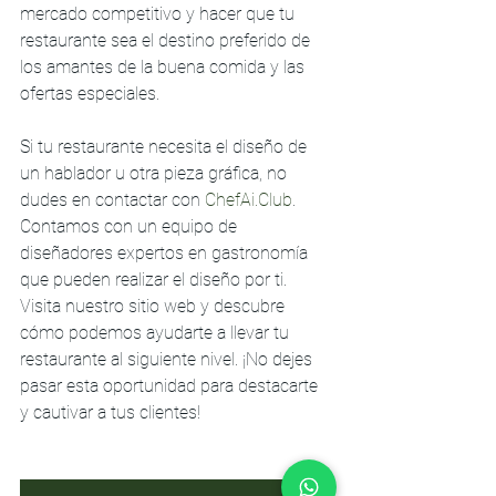
mercado competitivo y hacer que tu 
restaurante sea el destino preferido de 
los amantes de la buena comida y las 
ofertas especiales.
Si tu restaurante necesita el diseño de 
un hablador u otra pieza gráfica, no 
dudes en contactar con 
ChefAi.Club
. 
Contamos con un equipo de 
diseñadores expertos en gastronomía 
que pueden realizar el diseño por ti. 
Visita nuestro sitio web y descubre 
cómo podemos ayudarte a llevar tu 
restaurante al siguiente nivel. ¡No dejes 
pasar esta oportunidad para destacarte 
y cautivar a tus clientes!