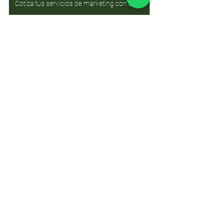
Cotiza tus servicios de marketing con ChefAi.Club
Ver todo
Entradas recientes