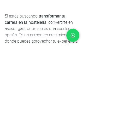
Si estás buscando 
transformar tu 
carrera en la hostelería
, convertirte en 
asesor gastronómico es una excelente 
opción. Es un campo en crecimiento 
donde puedes aprovechar tu experiencia 
para ayudar a otros a alcanzar el éxito.
Esta mentoría es para ti si:
Quieres saber cómo vender 
servicios de asesoría.
Quieres entender en qué consiste la 
profesión de Asesor Gastronómico.
Llevas un par de años como asesor 
y no has logrado despegar.
Crees que los negocios se pueden 
hacer con honestidad, 
transparencia y compromiso.