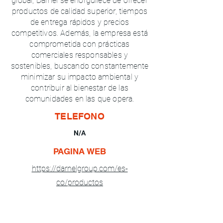
global, Darnel se enorgullece de ofrecer
productos de calidad superior, tiempos
de entrega rápidos y precios
competitivos. Además, la empresa está
comprometida con prácticas
comerciales responsables y
sostenibles, buscando constantemente
minimizar su impacto ambiental y
contribuir al bienestar de las
comunidades en las que opera.
TELEFONO
N/A
PAGINA WEB
https://darnelgroup.com/es-
co/productos