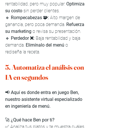
rentabilidad, pero muy popular. 
Optimiza 
su costo
 sin perder clientes.
🔹 
Rompecabezas 🧩:
 Alto margen de 
ganancia, pero poca demanda. 
Refuerza 
su marketing
 o revisa su presentación.
🔹 
Perdedor ❌:
 Baja rentabilidad y baja 
demanda. 
Elimínalo del menú
 o 
rediseña la receta.
5. Automatiza el análisis con 
IA en segundos
📢 
Aquí es donde entra en juego Ben, 
nuestro asistente virtual especializado 
en ingeniería de menú.
🚀 
¿Qué hace Ben por ti?
✅ Analiza tus platos y te muestra cuáles 