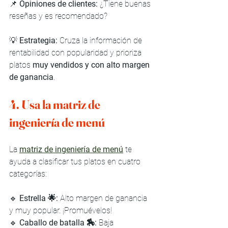
📌 
Opiniones de clientes:
 ¿Tiene buenas 
reseñas y es recomendado?
💡 
Estrategia:
 Cruza la información de 
rentabilidad con popularidad y prioriza 
platos 
muy vendidos y con alto margen 
de ganancia
.
4. Usa la matriz de 
ingeniería de menú
La 
matriz de ingeniería de menú
 te 
ayuda a clasificar tus platos en cuatro 
categorías:
🔹 
Estrella 🌟:
 Alto margen de ganancia 
y muy popular. ¡Promuévelos!
🔹 
Caballo de batalla 🏇:
 Baja 