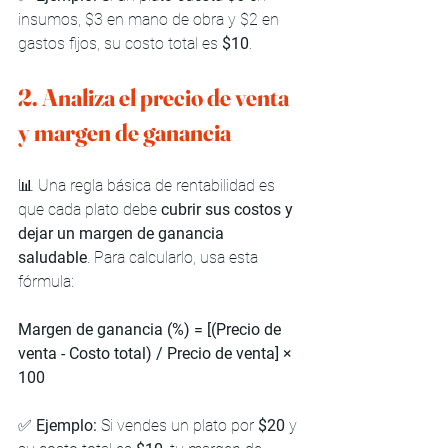
insumos, $3 en mano de obra y $2 en 
gastos fijos, su costo total es 
$10
.
2. Analiza el precio de venta 
y margen de ganancia
📊 Una regla básica de rentabilidad es 
que cada plato debe 
cubrir sus costos y 
dejar un margen de ganancia 
saludable
. Para calcularlo, usa esta 
fórmula:
Margen de ganancia (%) = [(Precio de 
venta - Costo total) / Precio de venta] × 
100
✅ 
Ejemplo:
 Si vendes un plato por 
$20
 y 