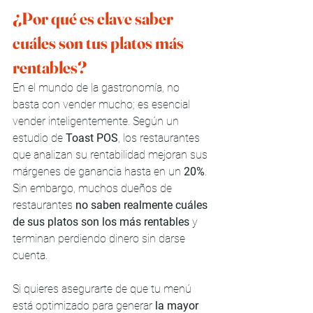
¿Por qué es clave saber 
cuáles son tus platos más 
rentables?
En el mundo de la gastronomía, no 
basta con vender mucho; es esencial 
vender inteligentemente. Según un 
estudio de 
Toast POS
, los restaurantes 
que analizan su rentabilidad mejoran sus 
márgenes de ganancia hasta en un 
20%
. 
Sin embargo, muchos dueños de 
restaurantes 
no saben realmente cuáles 
de sus platos son los más rentables
 y 
terminan perdiendo dinero sin darse 
cuenta.
Si quieres asegurarte de que tu menú 
está optimizado para generar 
la mayor 