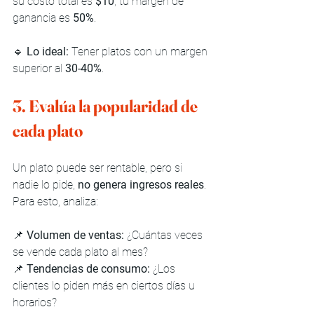
su costo total es 
$10
, tu margen de 
ganancia es 
50%
.
🔹 
Lo ideal:
 Tener platos con un margen 
superior al 
30-40%
.
3. Evalúa la popularidad de 
cada plato
Un plato puede ser rentable, pero si 
nadie lo pide, 
no genera ingresos reales
. 
Para esto, analiza:
📌 
Volumen de ventas:
 ¿Cuántas veces 
se vende cada plato al mes?
📌 
Tendencias de consumo:
 ¿Los 
clientes lo piden más en ciertos días u 
horarios?