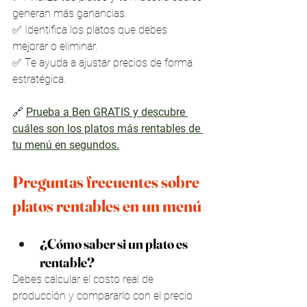
generan más ganancias.
✅ Identifica los platos que debes 
mejorar o eliminar.
✅ Te ayuda a ajustar precios de forma 
estratégica.
🔗 
Prueba a Ben GRATIS y descubre 
cuáles son los platos más rentables de 
tu menú en segundos.
Preguntas frecuentes sobre 
platos rentables en un menú
¿Cómo saber si un plato es 
rentable?
Debes calcular el costo real de 
producción y compararlo con el precio 