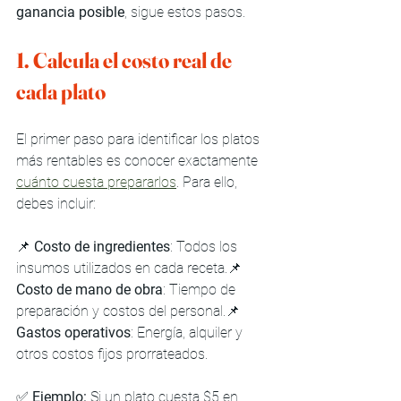
ganancia posible
, sigue estos pasos.
1. Calcula el costo real de 
cada plato
El primer paso para identificar los platos 
más rentables es conocer exactamente 
cuánto cuesta prepararlos
. Para ello, 
debes incluir:
📌 
Costo de ingredientes
: Todos los 
insumos utilizados en cada receta.📌 
Costo de mano de obra
: Tiempo de 
preparación y costos del personal.📌 
Gastos operativos
: Energía, alquiler y 
otros costos fijos prorrateados.
✅ 
Ejemplo:
 Si un plato cuesta $5 en 