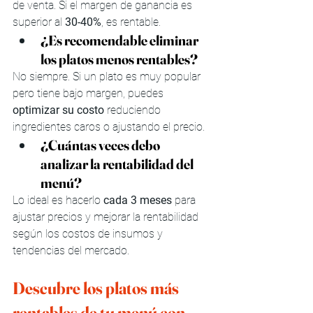
de venta. Si el margen de ganancia es 
superior al 
30-40%
, es rentable.
¿Es recomendable eliminar 
los platos menos rentables?
No siempre. Si un plato es muy popular 
pero tiene bajo margen, puedes 
optimizar su costo
 reduciendo 
ingredientes caros o ajustando el precio.
¿Cuántas veces debo 
analizar la rentabilidad del 
menú?
Lo ideal es hacerlo 
cada 3 meses
 para 
ajustar precios y mejorar la rentabilidad 
según los costos de insumos y 
tendencias del mercado.
Descubre los platos más 
rentables de tu menú con 