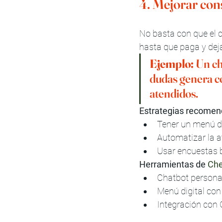
4. Mejorar con
No basta con que el c
hasta que paga y dej
Ejemplo:
 Un c
dudas genera c
atendidos.
Estrategias recomen
Tener un menú dig
Automatizar la 
Usar encuestas b
Herramientas de 
Che
Chatbot personal
Menú digital con
Integración con 