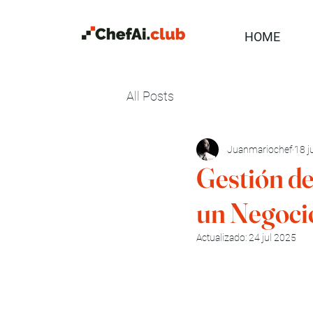
HOME
All Posts
Juanmariochef
18 j
Gestión de
un Negocio
Actualizado:
24 jul 2025