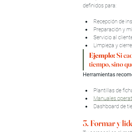
definidos para:
Recepción de in
Preparación y mi
Servicio al client
Limpieza y cierre
Ejemplo:
 Si ca
tiempo, sino qu
Herramientas recom
Plantillas de fic
Manuales operati
Dashboard de ti
3. Formar y li