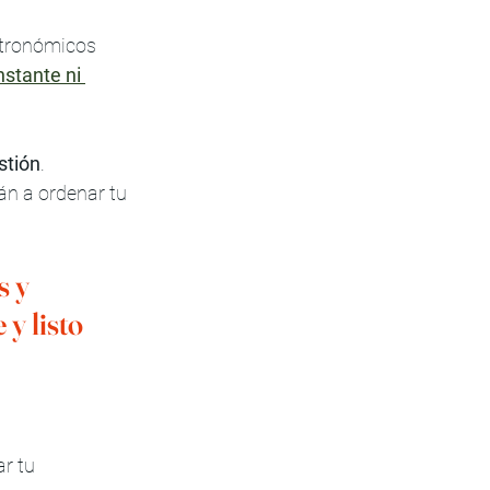
tronómicos 
nstante ni 
stión
.
án a ordenar tu 
 y 
y listo 
r tu 