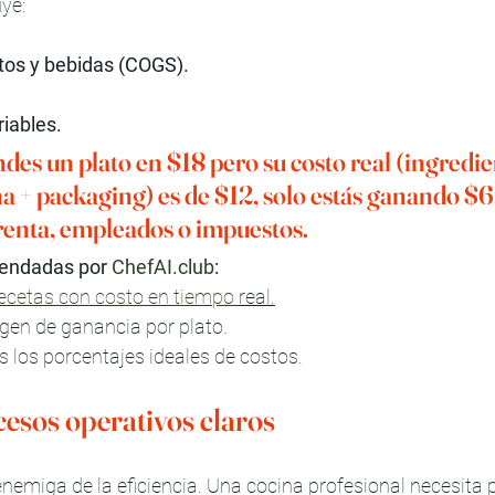
uye:
tos y bebidas (COGS).
riables.
ndes un plato en $18 pero su costo real (ingredie
a + packaging) es de $12, solo estás ganando $6
 renta, empleados o impuestos.
endadas por 
ChefAI.club
:
ecetas con costo en tiempo 
real.
gen de ganancia por plato.
s los porcentajes ideales de costos.
cesos operativos claros
nemiga de la eficiencia. Una cocina profesional necesita 