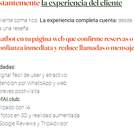
stantemente 
la experiencia del cliente
liente coma rico. 
La experiencia completa cuenta:
 desde 
a una reseña.
hatbot en tu página web que confirme reservas o
onfianza inmediata y reduce llamadas o mensaje
dadas:
ital fácil de usar y atractivo.
atención por WhatsApp y web.
reves post-visita.
fAI.club
:
izado con IA.
 fotos en 3D y realidad aumentada.
Google Reviews y TripAdvisor.