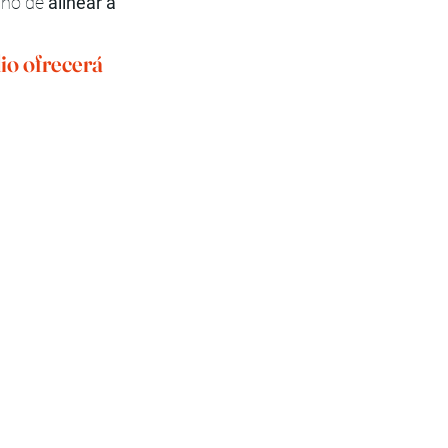
ino de 
alinear a 
io ofrecerá 