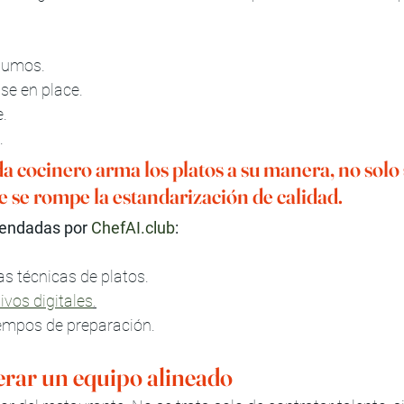
sumos.
se en place.
e.
.
da cocinero arma los platos a su manera, no solo 
e se rompe la estandarización de calidad.
endadas por 
ChefAI.club
:
has técnicas de platos.
vos digitales
.
empos de preparación.
derar un equipo alineado