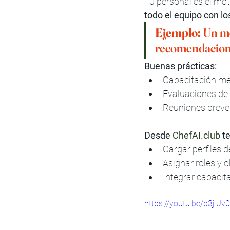
Tu personal es el moto
todo el equipo con lo
Ejemplo:
 Un me
recomendacione
Buenas prácticas:
Capacitación me
Evaluaciones de
Reuniones breve
Desde 
ChefAI.club
 t
Cargar perfiles d
Asignar roles y o
Integrar capacita
https://youtu.be/d3j-Jv