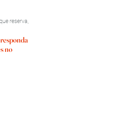
que reserva, 
 responda 
s no 